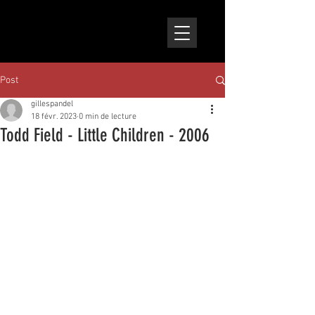
Post
gillespandel
18 févr. 2023
0 min de lecture
Todd Field - Little Children - 2006