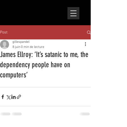
Post
gillespandel
8 juin
0 min de lecture
James Ellroy: ‘It’s satanic to me, the
dependency people have on
computers’