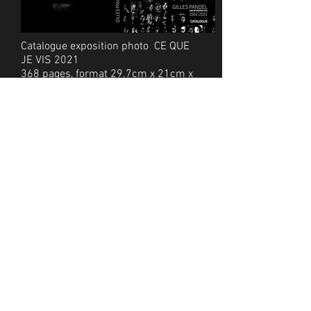
Catalogue exposition photo CE QUE
JE VIS 2021
368 pages, format 29.7cm x 21cm x
2.5 cm
prix 26 euros (prix coûtant) + port
Catalogue exposition photo CE QUE
JE VIS 2021