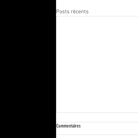
Posts récents
James Ellroy: ‘It’s satanic to me, the
Commentaires
dependency people have on computers’