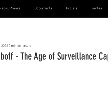
Radio/Presse
Documents
Projets
Ventes
 2022
0 min de lecture
off - The Age of Surveillance Ca