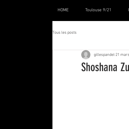
HOME
Toulouse 9/21
Tous les posts
gillespandel
21 mars
Shoshana Zub