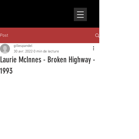
Post
gillespandel
30 avr. 2022
0 min de lecture
Laurie McInnes - Broken Highway -
1993