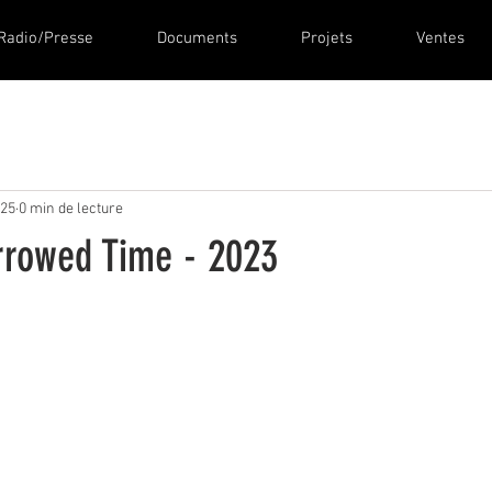
Radio/Presse
Documents
Projets
Ventes
025
0 min de lecture
orrowed Time - 2023