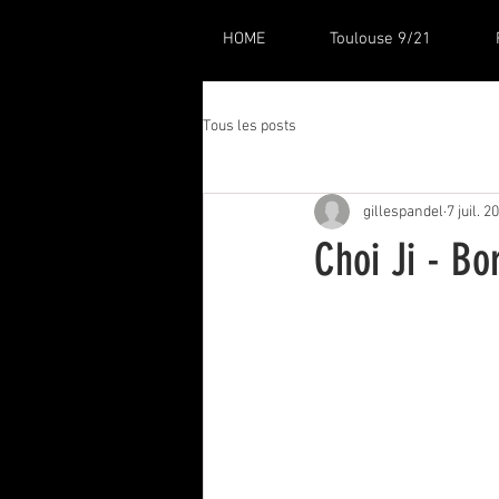
HOME
Toulouse 9/21
Tous les posts
gillespandel
7 juil. 2
Choi Ji - B