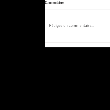
James Ellroy: ‘It’s satanic to me, the
Commentaires
dependency people have on computers’
Rédigez un commentaire...