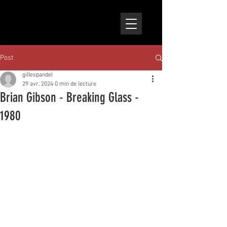
Post
gillespandel
29 avr. 2024
0 min de lecture
Brian Gibson - Breaking Glass -
1980