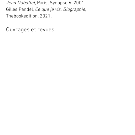
Jean Dubuffet,
Paris, Synapse 6, 2001.
Gilles Pandel,
Ce que je vis. Biographie,
Thebookedition, 2021.
Ouvrages et revues
Portrait d’Antoine d’Agata dans « La
photo peut être un outil pour rester en
vie », Interview d’Antoine d’Agata par
Bastien Manach,
Magazine Polka
, n°45,
27. 3. 2019
.
https://www.polkamagazine.com/
Catalogue de la rétrospective
Ce que je
vis
, Toulouse, 1er septembre – 31
octobre 2021 [à paraître].
5. Notes et références
1
http://www.allocine.fr/personne/fichep
ersonne_gen_cpersonne=721481.html
2
https://www.foto-ch.ch/?