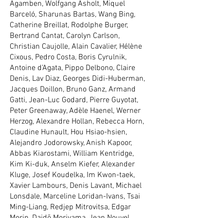
Agamben, Wolfgang Asholt, Miquel
Barceló, Sharunas Bartas, Wang Bing,
Catherine Breillat, Rodolphe Burger,
Bertrand Cantat, Carolyn Carlson,
Christian Caujolle, Alain Cavalier, Hélène
Cixous, Pedro Costa, Boris Cyrulnik,
Antoine d’Agata, Pippo Delbono, Claire
Denis, Lav Diaz, Georges Didi-Huberman,
Jacques Doillon, Bruno Ganz, Armand
Gatti, Jean-Luc Godard, Pierre Guyotat,
Peter Greenaway, Adèle Haenel, Werner
Herzog, Alexandre Hollan, Rebecca Horn,
Claudine Hunault, Hou Hsiao-hsien,
Alejandro Jodorowsky, Anish Kapoor,
Abbas Kiarostami, William Kentridge,
Kim Ki-duk, Anselm Kiefer, Alexander
Kluge, Josef Koudelka, Im Kwon-taek,
Xavier Lambours, Denis Lavant, Michael
Lonsdale, Marceline Loridan-Ivans, Tsai
Ming-Liang, Redjep Mitrovitsa, Edgar