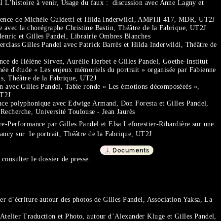
l L’histoire à venir, Usage du faux : discussion avec Anne Lagny et
rence de Michèle Guidetti et Hilda Inderwildi, AMPHI 417, MDR, UT2J
 avec la chorégraphe Christine Bastin, Théâtre de la Fabrique, UT2J
enric et Gilles Pandel, Librairie Ombres Blanches
rclass Gilles Pandel avec Patrick Barrès et Hilda Inderwildi, Théâtre de
ce de Hélène Sirven, Aurélie Herbet e Gilles Pandel, Goethe-Institut
ée d'étude « Les enjeux mémoriels du portrait » organisée par Fabienne
is, Théâtre de la Fabrique, UT2J
en avec Gilles Pandel, Table ronde « Les émotions décomposéeés »,
 UT2J
nce polyphonique avec Edwige Armand, Don Foresta et Gilles Pandel,
Recherche, Université Toulouse - Jean Jaurès
re-Performance par Gilles Pandel et Elsa Leforestier-Ribardière sur une
ncy sur le portrait, Théâtre de la Fabrique, UT2J
Documents
 consulter le dossier de presse.
er d’écriture autour des photos de Gilles Pandel, Association Yaksa, La
telier Traduction et Photo, autour d’Alexander Kluge et Gilles Pandel,