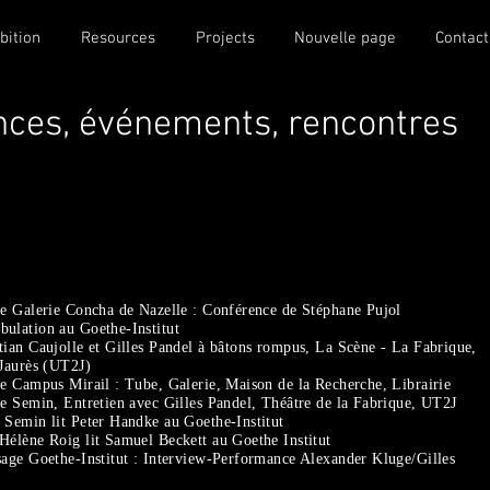
bition
Resources
Projects
Nouvelle page
Contact
nces, événements, rencontres
ge Galerie Concha de Nazelle : Conférence de Stéphane Pujol
ulation au Goethe-Institut
ian Caujolle et Gilles Pandel à bâtons rompus, La Scène - La Fabrique,
 Jaurès (UT2J)
e Campus Mirail : Tube, Galerie, Maison de la Recherche, Librairie
e Semin, Entretien avec Gilles Pandel, Théâtre de la Fabrique, UT2J
 Semin lit Peter Handke au Goethe-Institut
Hélène Roig lit Samuel Beckett au Goethe Institut
sage Goethe-Institut : Interview-Performance Alexander Kluge/Gilles